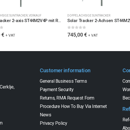
HSIGE SUNTRACKER
,
VERKAUF
DOPPELACHSIGE SUNTRACKER
Solar Tracker 2-axis ST44M2V4P mit Rückenstruktur fuer 4 Pan. / 0103 / ST44M2V4P, ohne Hauptmast und Erdungsschrauben
5
0
out of 5
0
€
745,00
€
+ VAT
+ VAT
Customer information
Co
General Business Terms
Com
Cerklje,
Payment Security
Wor
Returns, RMA Request Form
Bec
Procedure How To Buy Via Internet
Re
News
Ref
om
Privacy Policy
Abo