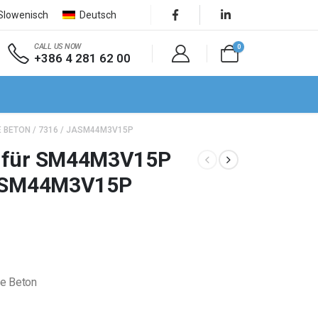
Slowenisch
Deutsch
CALL US NOW
0
+386 4 281 62 00
 BETON / 7316 / JASM44M3V15P
g für SM44M3V15P
JASM44M3V15P
e Beton