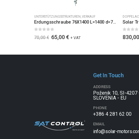
UNTERSTÜTZUNGSSTRUKTUREN
,
VERKAUF
DOPPELAC
Erdungsschraube 76X1400 L=1400 d=76/60
0
out of 5
0
out of 
65,00
€
830,0
70,00
€
+ VAT
Get In Touch
ADDRESS
Poženik 10, SI-4207 
SLOVENIA - EU
PHONE
+386 4 281 62 00
EMAIL
info@solar-motors.c