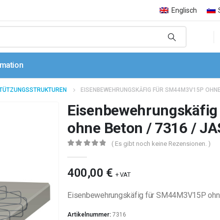
Englisch
rmation
TÜTZUNGSSTRUKTUREN
EISENBEWEHRUNGSKÄFIG FÜR SM44M3V15P OHNE
Eisenbewehrungskäfi
ohne Beton / 7316 / 
( Es gibt noch keine Rezensionen. )
0
out of 5
400,00
€
+ VAT
Eisenbewehrungskäfig für SM44M3V15P ohn
Artikelnummer:
7316