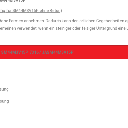
r SM44M3V15P
äfig für SM44M3V15P ohne Beton)
dene Formen annehmen. Dadurch kann den örtlichen Gegebenheiten o
emeinen verwendet, wenn ein steiniger oder felsiger Untergrund eine
r SM44M3V15P, 7316 /
JASM44M3V15P
ösung
ösung