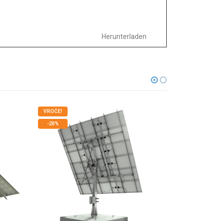
Herunterladen
VROČE!
-20%