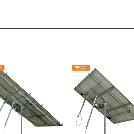
!
VROČE!